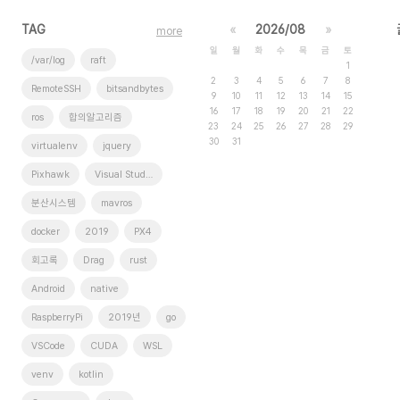
TAG
«
2026/08
»
more
일
월
화
수
목
금
토
/var/log
raft
1
2
3
4
5
6
7
8
RemoteSSH
bitsandbytes
9
10
11
12
13
14
15
16
17
18
19
20
21
22
ros
합의알고리즘
23
24
25
26
27
28
29
30
31
virtualenv
jquery
Pixhawk
Visual Studio Code
분산시스템
mavros
docker
2019
PX4
회고록
Drag
rust
Android
native
RaspberryPi
2019년
go
VSCode
CUDA
WSL
venv
kotlin