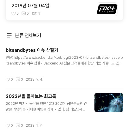
2019년 07월 04일
0
0
조회
1
분류 전체보기
주요 글 목록
bitsandbytes 이슈 삽질기
글 내용
원문: https://www.backend.ai/ko/blog/2023-07-bitsandbytes-issue b
itsandbytes 이슈 삽질기Backend.AI 팀은 고객들에게 항상 귀를 기울이고 있습
니다. 2023년, NGC Catalog1(NVIDIA GPU Cloud)에서 제공하는 컨테이너 환
경에서 특정 패키지를 실행할 때 에러가 발생한다는 이슈가 개발팀에 전달되었ww
작성시간
0
0
2023. 9. 4.
w.backend.ai
2022년을 돌아보는 회고록
글 내용
2022년 마지막 근무를 했던 12월 30일에 팀원분들과 연
말을 기념하는 커피챗 미팅을 잡게 되었다. 팀 리드님께서
한 해를 되돌아보며 기억하자는 의미에서 "기년회"를 제안
해 주셨고, 덕분에 나도 어떤 시간을 보냈었는지 돌이켜 볼
작성시간
0
0
2023. 1. 7.
수 있는 기회가 되었다. 기년회에 대한 내용은 이 블로그를