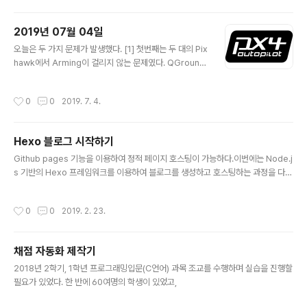
2019년 07월 04일
글 내용
오늘은 두 가지 문제가 발생했다. [1] 첫번째는 두 대의 Pix
hawk에서 Arming이 걸리지 않는 문제였다. QGround
Control로 확인한 결과, PREFLIGHT FAIL: EKF HIGH
IMU ACCEL BIAS 라는 경고문를 발견할 수 있었다. 즉,
작성시간
0
0
2019. 7. 4.
Preflight 검사 과정에서 문제가 있었던 것이다. Github i
ssue(https://github.com/PX4/Firmware/issues/9
241)를 찾아본 결과 QGroundControl을 통해 COM_A
Hexo 블로그 시작하기
RM_EKF_AB 파라미터 값을 변경하면 된다고 한다. 기본
글 내용
값은 0.0017이라고 하는데 초기값이 0.0024로 설정되
Github pages 기능을 이용하여 정적 페이지 호스팅이 가능하다.이번에는 Node.j
어 있었다. 이 값을 변경해도 큰 문제는 없다고 하여 기존값
s 기반의 Hexo 프레임워크를 이용하여 블로그를 생성하고 호스팅하는 과정을 다뤄
의 두 배인 0.0048로 수정하였더니 이 문제는 ..
본다.
작성시간
0
0
2019. 2. 23.
채점 자동화 제작기
글 내용
2018년 2학기, 1학년 프로그래밍입문(C언어) 과목 조교를 수행하며 실습을 진행할
필요가 있었다. 한 반에 60여명의 학생이 있었고,