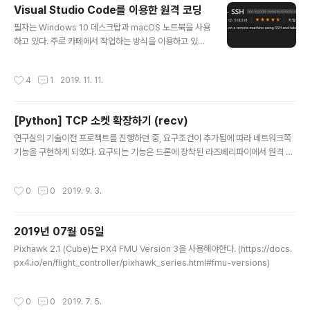
tory Postsynaptic Potential) - - 출처: https://ko.wikipedia.org/wiki/%E
Visual Studio Code를 이용한 원격 코딩
C%96%B5%EC%A0%9C%EC%84%B1_%EC%97%B0%E..
글 내용
필자는 Windows 10 데스크탑과 macOS 노트북을 사용
하고 있다. 주로 카페에서 작업하는 방식을 이용하고 있고,
다행히 Node.js와 Android 작업을 하기 때문에 별다른
애로사항은 없었다. 하지만 최근 문제가 발생했다. 진행하
작성시간
4
1
2019. 11. 11.
고 있는 드론 프로젝트 때문에 ROS 환경에서의 작업이 필
요하다는 것이다. ROS는 Robot Operating System의
약자로, 로봇 응용 프로그램 개발 프레임워크라고 할 수 있
[Python] TCP 소켓 확장하기 (recv)
다. 자세한 설명은 공식 문서를 참고하면 좋다. 참 좋은 이
글 내용
프레임워크의 문제는 바로 Linux 환경에서만 실행할 수 있
연구실의 기술이전 프로젝트를 진행하던 중, 요구조건이 추가됨에 따라 네트워크쪽
다는 것이다. (차세대 버전 ROS2는 Windows 환경도 지
기능을 구현하게 되었다. 요구되는 기능은 드론에 장착된 라즈베리파이에서 원격 클
원한다. 이 내용은 다음에 다루기로 하자.) 또 하나의 제약
라우드 서버에 접속하여 데이터를 교환하는 것으로, 매우 기본적인 것이었다. (사실
(?)은 내가 맥북으로 작업하는 것을 선호한다는..
그렇게 생각했지만 구현하는 과정에서 많은 우여곡절이 있었다.) 그 우여곡절들을 겪
작성시간
0
0
2019. 9. 3.
으며 소켓에 대해 배운 내용들을 차례대로 정리해보려고 한다. [1] TCP: 동적인 크
기의 패킷을 온전하게 전달하기. (struct) [2] recv와 send 들여다보기 우선, 소켓
서버 구현에 사용할 언어는 연구실에서 제일 자주 사용하는 Python3으로 선택하였
2019년 07월 05일
다. (클라이언트는 C로 구현되었다.) 그리고 코드 작성을 시작하였다. 아래는 간략하
글 내용
게 적은 내용이다. import socke..
Pixhawk 2.1 (Cube)는 PX4 FMU Version 3을 사용해야한다. (https://docs.
px4.io/en/flight_controller/pixhawk_series.html#fmu-versions)
작성시간
0
0
2019. 7. 5.