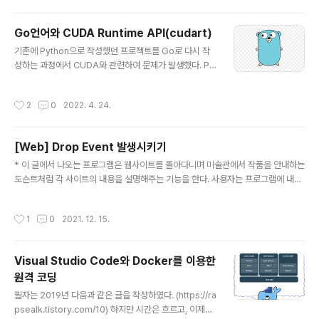
참고하시길 바란다. 올해는 어떤 항목들로 기억을 분류해
보면 좋을까 고민을 하다가 시간순으로 나열해 보기로 했
Go언어와 CUDA Runtime API(cudart)
다.1월2021년 10월부터 12월까지 진행하던 프로젝트의
글 내용
1차 시연을 성공적으로 마치고, 최종 배포를 위한 안정화
기존에 Python으로 작성했던 프로젝트를 Go로 다시 작
작업을 진행했다. 이 프로젝트는 데스크톱 환경에서 실행
성하는 과정에서 CUDA와 관련하여 문제가 발생했다. Py
되는 Electron 기반 클라이언트로 아래와 같은 특징들로
thon의 경우 cuda-python이라는 패키지가 공식적으로
인하여 그동안 개발했던 프로그램들과 결을 달리 하는데,
지원되는 데 반해, 아직 Go에는 그런 것이 존재하지 않았
작성시간
2
0
2022. 4. 24.
이에 적합한 개발 방법을 끝..
다. Go에서 CUDA의 기능을 이용하기 위한 방법들을 찾
아보다가, cgo라는 것을 이용하여 C 코드를 실행할 수 있
다는 것을 알 수 있었다. cgo에 대한 자세한 내용은 아래의
[Web] Drop Event 발생시키기
글을 참고하시기 바란다. C? Go? Cgo! - The Go Prog
글 내용
ramming Language C? Go? Cgo! - The Go Progr
* 이 글에서 나오는 프로그램은 웹사이트를 돌아다니며 미술관에서 작품을 안내하는
amming Language C? Go? Cgo! Andrew Gerran
도슨트처럼 각 사이트의 내용을 설명해주는 기능을 한다. 사용자는 프로그램에 내장
d 17 March 2011 Introduction Cgo lets Go pac..
된 WebView를 통해 일정 시간마다 각 사이트로 이동하게 되고, 매 사이트에 도착
할 때마다 그곳을 설명하는 나레이션이 실행된다. 프로그램을 개발하는 과정에서 재
작성시간
1
0
2021. 12. 15.
밌는 요구사항이 있었다. 이 프로그램에서 방문하는 사이트 중에는 아래와 같은 사이
트도 있었다. https://musiclab.chromeexperiments.com/Spectrogram/
Chrome Music Lab Music is for everyone. Play with simple experime
Visual Studio Code와 Docker를 이용한
nts that let anyone, of any age, explore how mus..
원격 코딩
글 내용
필자는 2019년 다음과 같은 글을 작성하였다. (https://ra
psealk.tistory.com/10) 하지만 시간은 흐르고, 이제는