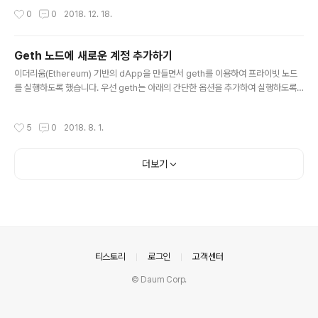
작성시간
0
0
2018. 12. 18.
Geth 노드에 새로운 계정 추가하기
글 내용
이더리움(Ethereum) 기반의 dApp을 만들면서 geth를 이용하여 프라이빗 노드
를 실행하도록 했습니다. 우선 geth는 아래의 간단한 옵션을 추가하여 실행하도록
합니다. ~/ethereum$ geth --datadir . --rpcapi personal,db,eth,net,we
b3 console --rpc --dev geth가 성공적으로 실행된다면 하나의 Etherbase
작성시간
5
0
2018. 8. 1.
계정이 자동으로 생성될 것입니다. 이더리움 상의 트랜잭션은 기본적으로 두 개의 계
좌 사이의 상호작용이기 때문에 하나 이상의 계정을 더 만들 필요가 있습니다. 따라
서, 처음에는 아래와 같은 메서드를 통해 계정을 추가 생성하도록 했습니다. const
더보기
account = await web3.eth.accounts.create(/* @e..
의안내
티스토리
로그인
고객센터
© Daum Corp.