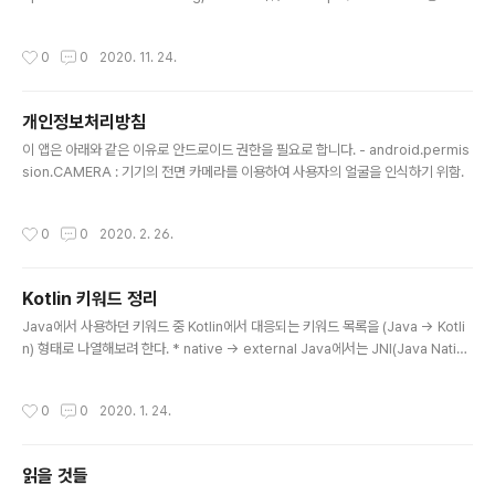
xiv
작성시간
0
0
2020. 11. 24.
개인정보처리방침
글 내용
이 앱은 아래와 같은 이유로 안드로이드 권한을 필요로 합니다. - android.permis
sion.CAMERA : 기기의 전면 카메라를 이용하여 사용자의 얼굴을 인식하기 위함.
작성시간
0
0
2020. 2. 26.
Kotlin 키워드 정리
글 내용
Java에서 사용하던 키워드 중 Kotlin에서 대응되는 키워드 목록을 (Java -> Kotli
n) 형태로 나열해보려 한다. * native -> external Java에서는 JNI(Java Nativ
e Interface)를 이용하여 C++로 작성된 함수를 실행할 때 native 키워드를 이용
해서 함수를 선언해준다. public native void print_hello(); Kotlin에서는 exter
작성시간
0
0
2020. 1. 24.
nal 키워드를 이용하여 아래와 같이 선언할 수 있다. public external fun print_h
ello() ...
읽을 것들
글 내용