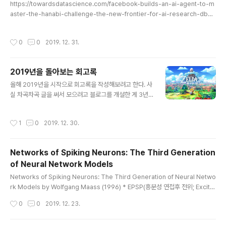
https://towardsdatascience.com/facebook-builds-an-ai-agent-to-m
aster-the-hanabi-challenge-the-new-frontier-for-ai-research-db47
64fd49fc Facebook Builds an AI Agent to Master the Hanabi Challen
ge: The New Frontier for AI Research Hanabi is a new game that com
작성시간
0
0
2019. 12. 31.
bines cooperation between players with imperfect information. towa
rdsdatascience.com https://arxiv.org/abs/1902.00506?fbclid=IwAR2
XnX55JT3Fr..
2019년을 돌아보는 회고록
글 내용
올해 2019년을 시작으로 회고록을 작성해보려고 한다. 사
실 차곡차곡 글을 써서 모으려고 블로그를 개설한 게 3년
전인데, 미루고 미루다보니 생각보다 남은 글이 없다. 201
9년은 중요한 해였지만, 생각만큼 성과가 나타나지는 않은
작성시간
1
0
2019. 12. 30.
한해였다. 돌이켜보면 아쉬운 점이 이렇게나 많았던 적이
있었나 싶을 정도다. 우선 올해 있었던 일들을 정리하고 자
극제로 삼으려고 한다. 프로젝트작년 10월을 시작으로(정
Networks of Spiking Neurons: The Third Generation
확히는 8월부터지만), 학교 산학협력단을 통하여 모 기업
of Neural Network Models
과의 프로젝트를 진행하고 있다. 사실 3개월의 계약이었기
글 내용
때문에 1월에 마무리가 되었어야 하지만, 성과가 계속 나오
Networks of Spiking Neurons: The Third Generation of Neural Netwo
지 않았기 때문에 현재까지 계속 진행중이다. 사실 나는 이
rk Models by Wolfgang Maass (1996) * EPSP(흥분성 연접후 전위; Excitat
프로젝트에 참여할 생각이 없었다. 오히려 참여하고 싶지
ory Postsynaptic Potential) - - 출처: https://ko.wikipedia.org/wiki/%E
작성시간
0
0
2019. 12. 23.
않았다. 하지만 진행하게 되었..
D%9D%A5%EB%B6%84%EC%84%B1_%EC%97%B0%EC%A0%91%E
D%9B%84_%EC%A0%84%EC%9C%84 * IPSP(억제성 연접후 전위; Inhibi