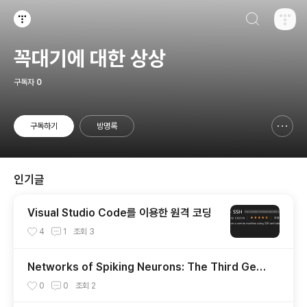
검색하기
티스토리
꼭대기에 대한 상상
구독자
0
구독하기
방명록
신고하기 레이어
열기
인기글
Visual Studio Code를 이용한 원격 코딩
4
1
조회
3
Networks of Spiking Neurons: The Third Gen
eration of Neural Network Models
0
0
조회
2