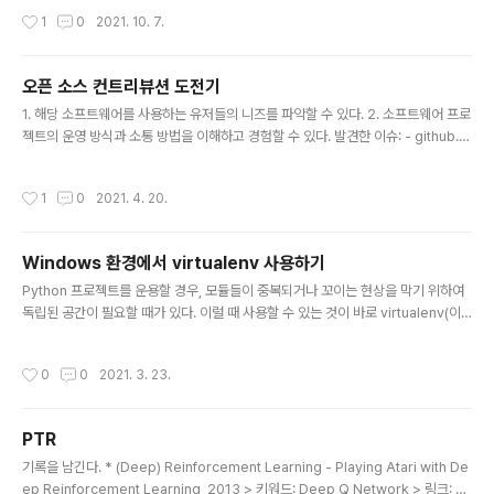
Linux 환경을 넘어 Docker를 다룰 줄 아는 것이 기본 소
작성시간
1
0
2021. 10. 7.
양인 시대가 되었다. 준비사항: Visual Studio Code, D
ocker가 실행 중인 (원격) 서버 참고: https://code.visu
alstudio.com/docs/containers/ssh Connect to D
오픈 소스 컨트리뷰션 도전기
ocker engine running on a remote machine Con
글 내용
1. 해당 소프트웨어를 사용하는 유저들의 니즈를 파악할 수 있다. 2. 소프트웨어 프로
nect via SSH to Docker engine running on a rem
젝트의 운영 방식과 소통 방법을 이해하고 경험할 수 있다. 발견한 이슈: - github.c
ote machine and use the remote machine as a d
om/microsoft/AirSim/issues/1711 Is it possible to manually specify th
evelopment environment ..
e communication port? · Issue #1711 · microsoft/AirSim Is it possible t
작성시간
1
0
2021. 4. 20.
o manually specify the communication port between the server and t
he python client? I want to do this so that I can start multiple instances
of the environment..
Windows 환경에서 virtualenv 사용하기
글 내용
Python 프로젝트를 운용할 경우, 모듈들이 중복되거나 꼬이는 현상을 막기 위하여
독립된 공간이 필요할 때가 있다. 이럴 때 사용할 수 있는 것이 바로 virtualenv(이
하 venv)다. Windows 환경에서 virtualenv를 사용하기 위해서는 PowerShell
을 "관리자 권한으로 실행"한 후 아래의 명령어를 실행시켜야 한다. Set-Executio
작성시간
0
0
2021. 3. 23.
nPolicy Unrestricted -Force 이후 여느 환경과 동일하게 사용하면 된다. sour
ce venv/Scripts/activate
PTR
글 내용
기록을 남긴다. * (Deep) Reinforcement Learning - Playing Atari with De
ep Reinforcement Learning, 2013 > 키워드: Deep Q Network > 링크: ar