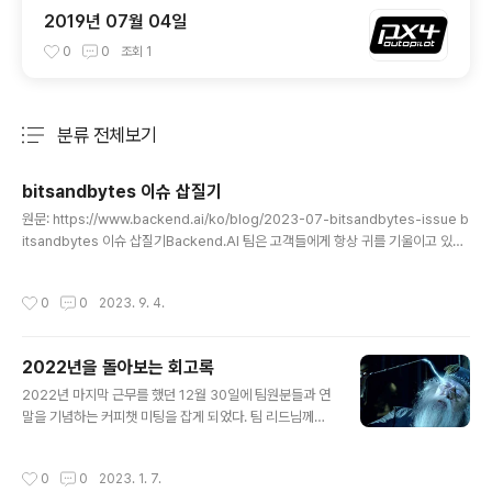
2019년 07월 04일
0
0
조회
1
분류 전체보기
주요 글 목록
bitsandbytes 이슈 삽질기
글 내용
원문: https://www.backend.ai/ko/blog/2023-07-bitsandbytes-issue b
itsandbytes 이슈 삽질기Backend.AI 팀은 고객들에게 항상 귀를 기울이고 있습
니다. 2023년, NGC Catalog1(NVIDIA GPU Cloud)에서 제공하는 컨테이너 환
경에서 특정 패키지를 실행할 때 에러가 발생한다는 이슈가 개발팀에 전달되었ww
작성시간
0
0
2023. 9. 4.
w.backend.ai
2022년을 돌아보는 회고록
글 내용
2022년 마지막 근무를 했던 12월 30일에 팀원분들과 연
말을 기념하는 커피챗 미팅을 잡게 되었다. 팀 리드님께서
한 해를 되돌아보며 기억하자는 의미에서 "기년회"를 제안
해 주셨고, 덕분에 나도 어떤 시간을 보냈었는지 돌이켜 볼
작성시간
0
0
2023. 1. 7.
수 있는 기회가 되었다. 기년회에 대한 내용은 이 블로그를