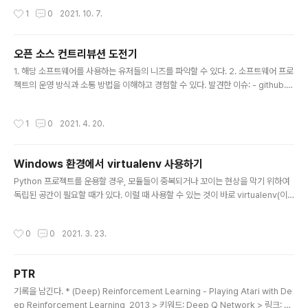
Linux 환경을 넘어 Docker를 다룰 줄 아는 것이 기본 소
작성시간
1
0
2021. 10. 7.
양인 시대가 되었다. 준비사항: Visual Studio Code, D
ocker가 실행 중인 (원격) 서버 참고: https://code.visu
alstudio.com/docs/containers/ssh Connect to D
오픈 소스 컨트리뷰션 도전기
ocker engine running on a remote machine Con
글 내용
1. 해당 소프트웨어를 사용하는 유저들의 니즈를 파악할 수 있다. 2. 소프트웨어 프로
nect via SSH to Docker engine running on a rem
젝트의 운영 방식과 소통 방법을 이해하고 경험할 수 있다. 발견한 이슈: - github.c
ote machine and use the remote machine as a d
om/microsoft/AirSim/issues/1711 Is it possible to manually specify th
evelopment environment ..
e communication port? · Issue #1711 · microsoft/AirSim Is it possible t
작성시간
1
0
2021. 4. 20.
o manually specify the communication port between the server and t
he python client? I want to do this so that I can start multiple instances
of the environment..
Windows 환경에서 virtualenv 사용하기
글 내용
Python 프로젝트를 운용할 경우, 모듈들이 중복되거나 꼬이는 현상을 막기 위하여
독립된 공간이 필요할 때가 있다. 이럴 때 사용할 수 있는 것이 바로 virtualenv(이
하 venv)다. Windows 환경에서 virtualenv를 사용하기 위해서는 PowerShell
을 "관리자 권한으로 실행"한 후 아래의 명령어를 실행시켜야 한다. Set-Executio
작성시간
0
0
2021. 3. 23.
nPolicy Unrestricted -Force 이후 여느 환경과 동일하게 사용하면 된다. sour
ce venv/Scripts/activate
PTR
글 내용
기록을 남긴다. * (Deep) Reinforcement Learning - Playing Atari with De
ep Reinforcement Learning, 2013 > 키워드: Deep Q Network > 링크: ar