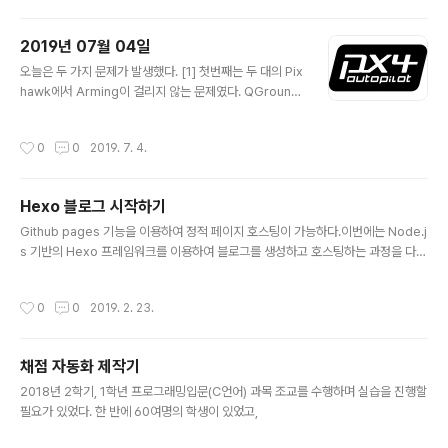
2019년 07월 04일
글 내용
오늘은 두 가지 문제가 발생했다. [1] 첫번째는 두 대의 Pix
hawk에서 Arming이 걸리지 않는 문제였다. QGround
Control로 확인한 결과, PREFLIGHT FAIL: EKF HIGH
IMU ACCEL BIAS 라는 경고문를 발견할 수 있었다. 즉,
작성시간
0
0
2019. 7. 4.
Preflight 검사 과정에서 문제가 있었던 것이다. Github i
ssue(https://github.com/PX4/Firmware/issues/9
241)를 찾아본 결과 QGroundControl을 통해 COM_A
Hexo 블로그 시작하기
RM_EKF_AB 파라미터 값을 변경하면 된다고 한다. 기본
글 내용
값은 0.0017이라고 하는데 초기값이 0.0024로 설정되
Github pages 기능을 이용하여 정적 페이지 호스팅이 가능하다.이번에는 Node.j
어 있었다. 이 값을 변경해도 큰 문제는 없다고 하여 기존값
s 기반의 Hexo 프레임워크를 이용하여 블로그를 생성하고 호스팅하는 과정을 다뤄
의 두 배인 0.0048로 수정하였더니 이 문제는 ..
본다.
작성시간
0
0
2019. 2. 23.
채점 자동화 제작기
글 내용
2018년 2학기, 1학년 프로그래밍입문(C언어) 과목 조교를 수행하며 실습을 진행할
필요가 있었다. 한 반에 60여명의 학생이 있었고,