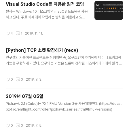
tory Postsynaptic Potential) - - 출처: https://ko.wikipedia.org/wiki/%E
Visual Studio Code를 이용한 원격 코딩
C%96%B5%EC%A0%9C%EC%84%B1_%EC%97%B0%E..
글 내용
필자는 Windows 10 데스크탑과 macOS 노트북을 사용
하고 있다. 주로 카페에서 작업하는 방식을 이용하고 있고,
다행히 Node.js와 Android 작업을 하기 때문에 별다른
애로사항은 없었다. 하지만 최근 문제가 발생했다. 진행하
작성시간
4
1
2019. 11. 11.
고 있는 드론 프로젝트 때문에 ROS 환경에서의 작업이 필
요하다는 것이다. ROS는 Robot Operating System의
약자로, 로봇 응용 프로그램 개발 프레임워크라고 할 수 있
[Python] TCP 소켓 확장하기 (recv)
다. 자세한 설명은 공식 문서를 참고하면 좋다. 참 좋은 이
글 내용
프레임워크의 문제는 바로 Linux 환경에서만 실행할 수 있
연구실의 기술이전 프로젝트를 진행하던 중, 요구조건이 추가됨에 따라 네트워크쪽
다는 것이다. (차세대 버전 ROS2는 Windows 환경도 지
기능을 구현하게 되었다. 요구되는 기능은 드론에 장착된 라즈베리파이에서 원격 클
원한다. 이 내용은 다음에 다루기로 하자.) 또 하나의 제약
라우드 서버에 접속하여 데이터를 교환하는 것으로, 매우 기본적인 것이었다. (사실
(?)은 내가 맥북으로 작업하는 것을 선호한다는..
그렇게 생각했지만 구현하는 과정에서 많은 우여곡절이 있었다.) 그 우여곡절들을 겪
작성시간
0
0
2019. 9. 3.
으며 소켓에 대해 배운 내용들을 차례대로 정리해보려고 한다. [1] TCP: 동적인 크
기의 패킷을 온전하게 전달하기. (struct) [2] recv와 send 들여다보기 우선, 소켓
서버 구현에 사용할 언어는 연구실에서 제일 자주 사용하는 Python3으로 선택하였
2019년 07월 05일
다. (클라이언트는 C로 구현되었다.) 그리고 코드 작성을 시작하였다. 아래는 간략하
글 내용
게 적은 내용이다. import socke..
Pixhawk 2.1 (Cube)는 PX4 FMU Version 3을 사용해야한다. (https://docs.
px4.io/en/flight_controller/pixhawk_series.html#fmu-versions)
작성시간
0
0
2019. 7. 5.