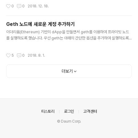
작성시간
0
0
2018. 12. 18.
Geth 노드에 새로운 계정 추가하기
글 내용
이더리움(Ethereum) 기반의 dApp을 만들면서 geth를 이용하여 프라이빗 노드
를 실행하도록 했습니다. 우선 geth는 아래의 간단한 옵션을 추가하여 실행하도록
합니다. ~/ethereum$ geth --datadir . --rpcapi personal,db,eth,net,we
b3 console --rpc --dev geth가 성공적으로 실행된다면 하나의 Etherbase
작성시간
5
0
2018. 8. 1.
계정이 자동으로 생성될 것입니다. 이더리움 상의 트랜잭션은 기본적으로 두 개의 계
좌 사이의 상호작용이기 때문에 하나 이상의 계정을 더 만들 필요가 있습니다. 따라
서, 처음에는 아래와 같은 메서드를 통해 계정을 추가 생성하도록 했습니다. const
더보기
account = await web3.eth.accounts.create(/* @e..
의안내
티스토리
로그인
고객센터
© Daum Corp.