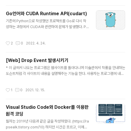
참고하시길 바란다. 올해는 어떤 항목들로 기억을 분류해
보면 좋을까 고민을 하다가 시간순으로 나열해 보기로 했
Go언어와 CUDA Runtime API(cudart)
다.1월2021년 10월부터 12월까지 진행하던 프로젝트의
글 내용
1차 시연을 성공적으로 마치고, 최종 배포를 위한 안정화
기존에 Python으로 작성했던 프로젝트를 Go로 다시 작
작업을 진행했다. 이 프로젝트는 데스크톱 환경에서 실행
성하는 과정에서 CUDA와 관련하여 문제가 발생했다. Py
되는 Electron 기반 클라이언트로 아래와 같은 특징들로
thon의 경우 cuda-python이라는 패키지가 공식적으로
인하여 그동안 개발했던 프로그램들과 결을 달리 하는데,
지원되는 데 반해, 아직 Go에는 그런 것이 존재하지 않았
작성시간
2
0
2022. 4. 24.
이에 적합한 개발 방법을 끝..
다. Go에서 CUDA의 기능을 이용하기 위한 방법들을 찾
아보다가, cgo라는 것을 이용하여 C 코드를 실행할 수 있
다는 것을 알 수 있었다. cgo에 대한 자세한 내용은 아래의
[Web] Drop Event 발생시키기
글을 참고하시기 바란다. C? Go? Cgo! - The Go Prog
글 내용
ramming Language C? Go? Cgo! - The Go Progr
* 이 글에서 나오는 프로그램은 웹사이트를 돌아다니며 미술관에서 작품을 안내하는
amming Language C? Go? Cgo! Andrew Gerran
도슨트처럼 각 사이트의 내용을 설명해주는 기능을 한다. 사용자는 프로그램에 내장
d 17 March 2011 Introduction Cgo lets Go pac..
된 WebView를 통해 일정 시간마다 각 사이트로 이동하게 되고, 매 사이트에 도착
할 때마다 그곳을 설명하는 나레이션이 실행된다. 프로그램을 개발하는 과정에서 재
작성시간
1
0
2021. 12. 15.
밌는 요구사항이 있었다. 이 프로그램에서 방문하는 사이트 중에는 아래와 같은 사이
트도 있었다. https://musiclab.chromeexperiments.com/Spectrogram/
Chrome Music Lab Music is for everyone. Play with simple experime
Visual Studio Code와 Docker를 이용한
nts that let anyone, of any age, explore how mus..
원격 코딩
글 내용
필자는 2019년 다음과 같은 글을 작성하였다. (https://ra
psealk.tistory.com/10) 하지만 시간은 흐르고, 이제는