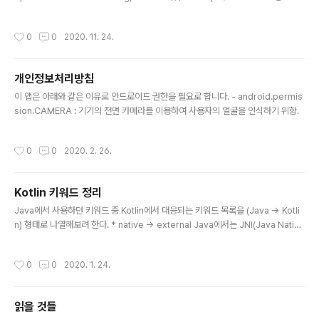
xiv
작성시간
0
0
2020. 11. 24.
개인정보처리방침
글 내용
이 앱은 아래와 같은 이유로 안드로이드 권한을 필요로 합니다. - android.permis
sion.CAMERA : 기기의 전면 카메라를 이용하여 사용자의 얼굴을 인식하기 위함.
작성시간
0
0
2020. 2. 26.
Kotlin 키워드 정리
글 내용
Java에서 사용하던 키워드 중 Kotlin에서 대응되는 키워드 목록을 (Java -> Kotli
n) 형태로 나열해보려 한다. * native -> external Java에서는 JNI(Java Nativ
e Interface)를 이용하여 C++로 작성된 함수를 실행할 때 native 키워드를 이용
해서 함수를 선언해준다. public native void print_hello(); Kotlin에서는 exter
작성시간
0
0
2020. 1. 24.
nal 키워드를 이용하여 아래와 같이 선언할 수 있다. public external fun print_h
ello() ...
읽을 것들
글 내용