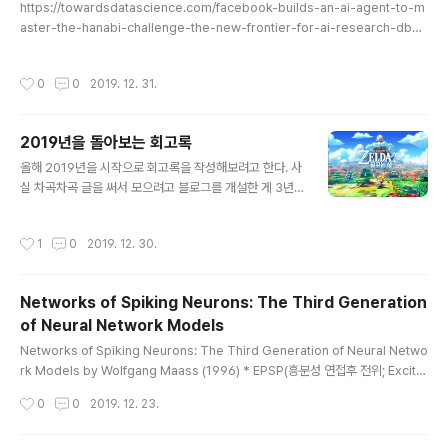
https://towardsdatascience.com/facebook-builds-an-ai-agent-to-m
aster-the-hanabi-challenge-the-new-frontier-for-ai-research-db47
64fd49fc Facebook Builds an AI Agent to Master the Hanabi Challen
ge: The New Frontier for AI Research Hanabi is a new game that com
작성시간
0
0
2019. 12. 31.
bines cooperation between players with imperfect information. towa
rdsdatascience.com https://arxiv.org/abs/1902.00506?fbclid=IwAR2
XnX55JT3Fr..
2019년을 돌아보는 회고록
글 내용
올해 2019년을 시작으로 회고록을 작성해보려고 한다. 사
실 차곡차곡 글을 써서 모으려고 블로그를 개설한 게 3년
전인데, 미루고 미루다보니 생각보다 남은 글이 없다. 201
9년은 중요한 해였지만, 생각만큼 성과가 나타나지는 않은
작성시간
1
0
2019. 12. 30.
한해였다. 돌이켜보면 아쉬운 점이 이렇게나 많았던 적이
있었나 싶을 정도다. 우선 올해 있었던 일들을 정리하고 자
극제로 삼으려고 한다. 프로젝트작년 10월을 시작으로(정
Networks of Spiking Neurons: The Third Generation
확히는 8월부터지만), 학교 산학협력단을 통하여 모 기업
of Neural Network Models
과의 프로젝트를 진행하고 있다. 사실 3개월의 계약이었기
글 내용
때문에 1월에 마무리가 되었어야 하지만, 성과가 계속 나오
Networks of Spiking Neurons: The Third Generation of Neural Netwo
지 않았기 때문에 현재까지 계속 진행중이다. 사실 나는 이
rk Models by Wolfgang Maass (1996) * EPSP(흥분성 연접후 전위; Excitat
프로젝트에 참여할 생각이 없었다. 오히려 참여하고 싶지
ory Postsynaptic Potential) - - 출처: https://ko.wikipedia.org/wiki/%E
작성시간
0
0
2019. 12. 23.
않았다. 하지만 진행하게 되었..
D%9D%A5%EB%B6%84%EC%84%B1_%EC%97%B0%EC%A0%91%E
D%9B%84_%EC%A0%84%EC%9C%84 * IPSP(억제성 연접후 전위; Inhibi