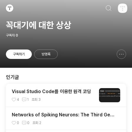
검색하기
티스토리
꼭대기에 대한 상상
구독자
0
구독하기
방명록
신고하기 레이어
열기
인기글
Visual Studio Code를 이용한 원격 코딩
4
1
조회
3
Networks of Spiking Neurons: The Third Gen
eration of Neural Network Models
0
0
조회
2