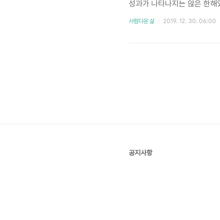
성과가 나타나지는 않은 한해였
우선 올해 있었던 일들을 정리
사람다운 삶
2019. 12. 30. 06:00
월부터지만), 학교 산학협력단
기 때문에 1월에 마무리가 되
다. 사실 나는 이 프로젝트에
었..
공지사항