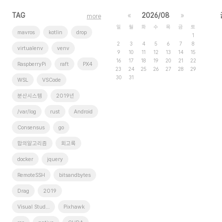
TAG
«
2026/08
»
more
일
월
화
수
목
금
토
mavros
kotlin
drop
1
2
3
4
5
6
7
8
virtualenv
venv
9
10
11
12
13
14
15
16
17
18
19
20
21
22
RaspberryPi
raft
PX4
23
24
25
26
27
28
29
30
31
WSL
VSCode
분산시스템
2019년
/var/log
rust
Android
Consensus
go
합의알고리즘
회고록
docker
jquery
RemoteSSH
bitsandbytes
Drag
2019
Visual Studio Code
Pixhawk