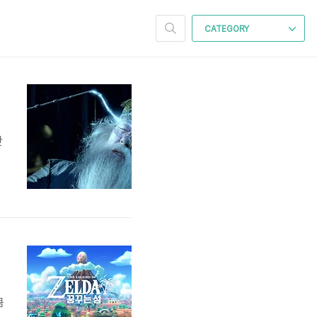
CATEGORY
간
.
0
화
은
큼