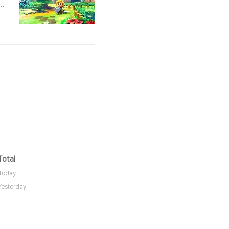
8
었
이
Total
Today
Yesterday