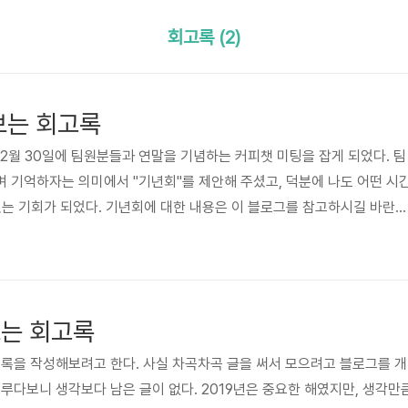
회고록 (2)
보는 회고록
12월 30일에 팀원분들과 연말을 기념하는 커피챗 미팅을 잡게 되었다. 팀
 기억하자는 의미에서 "기년회"를 제안해 주셨고, 덕분에 나도 어떤 시
있는 기회가 되었다. 기년회에 대한 내용은 이 블로그를 참고하시길 바란다
분류해 보면 좋을까 고민을 하다가 시간순으로 나열해 보기로 했다.1월2
진행하던 프로젝트의 1차 시연을 성공적으로 마치고, 최종 배포를 위한 안정
는 데스크톱 환경에서 실행되는 Electron 기반 클라이언트로 아래와 같
던 프로그램들과 결을 달리 하는데, 이에 적합한 개발 방법을 끝..
보는 회고록
고록을 작성해보려고 한다. 사실 차곡차곡 글을 써서 모으려고 블로그를 개
미루다보니 생각보다 남은 글이 없다. 2019년은 중요한 해였지만, 생각만