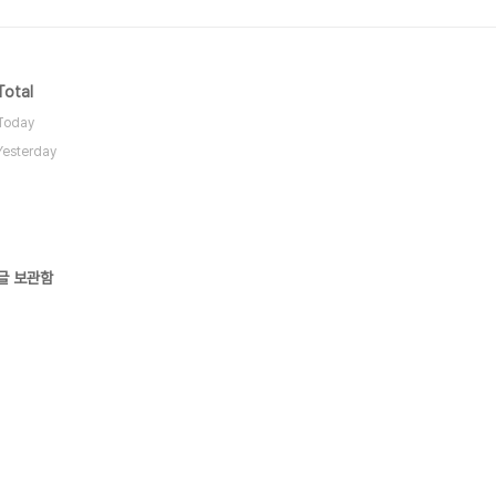
Total
Today
Yesterday
글 보관함