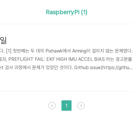
RaspberryPi (1)
4일
 [1] 첫번째는 두 대의 Pixhawk에서 Arming이 걸리지 않는 문제였다.
결과, PREFLIGHT FAIL: EKF HIGH IMU ACCEL BIAS 라는 경고문를
ht 검사 과정에서 문제가 있었던 것이다. Github issue(https://github
ues/9241)를 찾아본 결과 QGroundControl을 통해 COM_ARM_EKF_AB
한다. 기본값은 0.0017이라고 하는데 초기값이 0.0024로 설정되어 
제는 없다고 하여 기존값의 두 배인 0.0048로 수정하였더니 이 문제는 ..
1