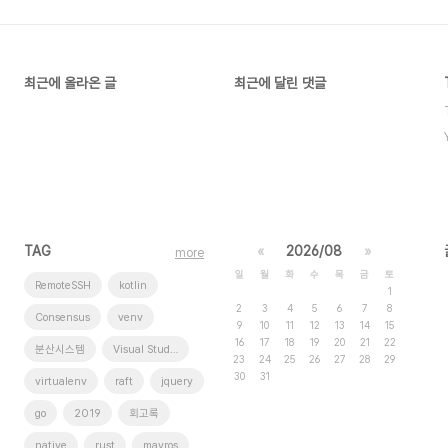
최근에 올라온 글
최근에 달린 댓글
TAG
«
2026/08
»
more
일
월
화
수
목
금
토
RemoteSSH
kotlin
1
2
3
4
5
6
7
8
Consensus
venv
9
10
11
12
13
14
15
16
17
18
19
20
21
22
분산시스템
Visual Studio Code
23
24
25
26
27
28
29
30
31
virtualenv
raft
jquery
go
2019
회고록
native
rust
mavros