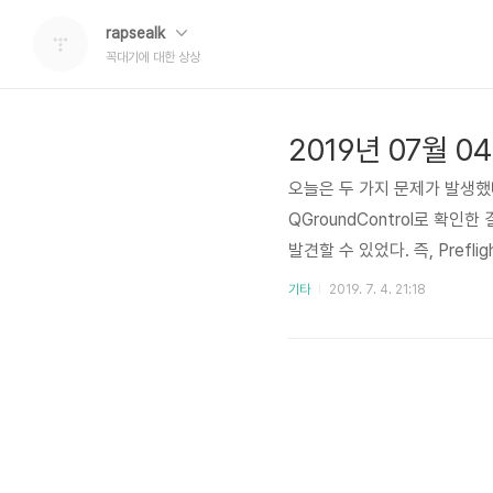
rapsealk
꼭대기에 대한 상상
2019년 07월 0
오늘은 두 가지 문제가 발생했다.
QGroundControl로 확인한 
발견할 수 있었다. 즉, Preflig
com/PX4/Firmware/iss
기타
2019. 7. 4. 21:18
파라미터 값을 변경하면 된다고 
었다. 이 값을 변경해도 큰 문