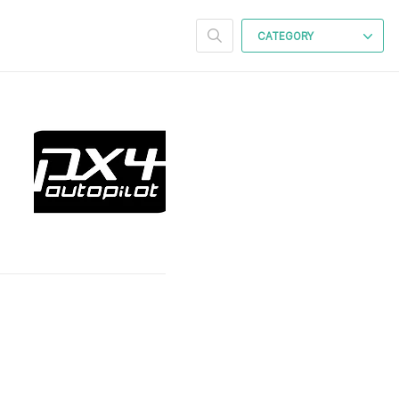
CATEGORY
.
있