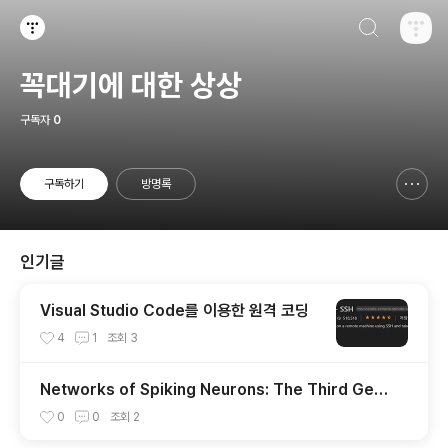
검색하기
티스토리
꼭대기에 대한 상상
구독자
0
구독하기
방명록
신고하기 레이어
열기
인기글
Visual Studio Code를 이용한 원격 코딩
4
1
조회
3
Networks of Spiking Neurons: The Third Gen
eration of Neural Network Models
0
0
조회
2