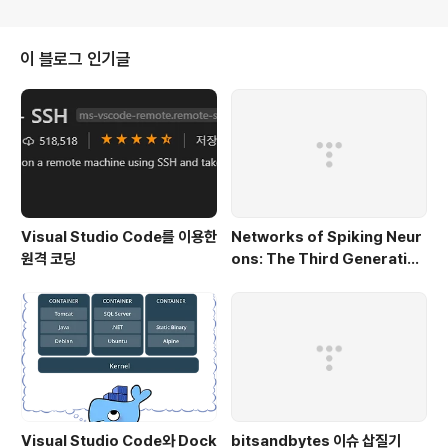
이 블로그 인기글
Visual Studio Code를 이용한
Networks of Spiking Neur
원격 코딩
ons: The Third Generation
of Neural Network Models
Visual Studio Code와 Dock
bitsandbytes 이슈 삽질기