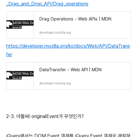
_Drag_and_Drop_API/Drag_operations
Drag Operations - Web APIs | MDN
developer.mozilla.org
https://developer.mozilla.org/ko/docs/Web/API/DataTrans
fer
DataTransfer - Web API | MDN
developer.mozilla.org
2-3. 아뿔싸! originalEvent가 무엇인가?
jQuery에서는 DOM Event 객체를 jQuery.Event 객체로 래핑하