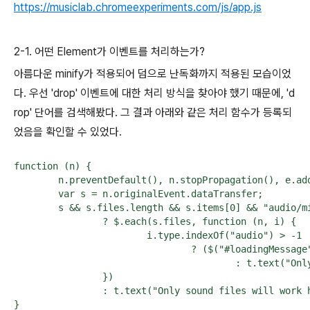
https://musiclab.chromeexperiments.com/js/app.js
2-1. 어떤 Element가 이벤트를 처리하는가?
아름다운 minify가 적용되어 덤으로 난독화까지 적용된 모습이었
다. 우선 'drop' 이벤트에 대한 처리 방식을 찾아야 했기 때문에, 'd
rop' 단어를 검색해봤다. 그 결과 아래와 같은 처리 함수가 등록되
었음을 확인할 수 있었다.
function (n) {

	n.preventDefault(), n.stopPropagation(), e.addClass("pointer-events"), i();

	var s = n.originalEvent.dataTransfer;

	s && s.files.length && s.items[0] && "audio/midi" !== s.items[0].type

		? $.each(s.files, function (n, i) {

			i.type.indexOf("audio") > -1

				? ($("#loadingMessage").text(i.name), $("#loadingSound").show(0), r(i), e.removeClass("active"), e.removeClass("pointer-events"))

					: t.text("Only sound files will work here.");

		})

		: t.text("Only sound files will work here.");

}